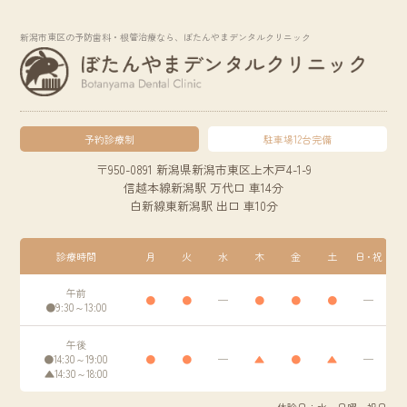
新潟市東区の予防歯科・根管治療なら、ぼたんやまデンタルクリニック
予約診療制
駐車場12台完備
〒950-0891 新潟県新潟市東区上木戸4-1-9
信越本線新潟駅 万代口 車14分
白新線東新潟駅 出口 車10分
診療時間
月
火
水
木
金
土
日・祝
午前
●
●
─
●
●
●
─
●9:30～13:00
午後
●14:30～19:00
●
●
─
▲
●
▲
─
▲14:30～18:00
休診日：水・日曜、祝日