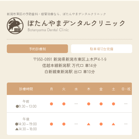
新潟市東区の予防歯科・根管治療なら、ぼたんやまデンタルクリニック
予約診療制
駐車場12台完備
〒950-0891 新潟県新潟市東区上木戸4-1-9
信越本線新潟駅 万代口 車14分
白新線東新潟駅 出口 車10分
診療時間
月
火
水
木
金
土
日・祝
午前
●
●
─
●
●
●
─
●9:30～13:00
午後
●14:30～19:00
●
●
─
▲
●
▲
─
▲14:30～18:00